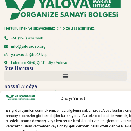
Her türlü istek ve şikayetleriniz için bize ulaşabilirsiniz.
+90 (226) 808 0990
info@yalovaosb.org
yalovaosb@hs02.kep.tr
Laledere Köyü, Çiftlikköy / Yalova
Site Haritası
Sosyal Medya
Sosyal medyadan bizi takip edin.
Onayı Yönet
En iyi deneyimleri sunmak için, cihaz bilgilerini saklamak ve/veya bunlara er
amacıyla çerezler gibi teknolojiler kullanıyoruz. Bu teknolojilere izin vermek, 
sitedeki tarama davranışı veya benzersiz kimlikler gibi verileri işlememize izi
verecektir. Onay vermemek veya onayı geri çekmek, belirli özellikleri ve işlevle
Copyright © 2020 Yalova OSB. Tüm hakları saklıdır.