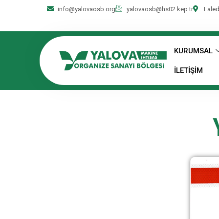
info@yalovaosb.org
yalovaosb@hs02.kep.tr
Laled
KURUMSAL
İLETİŞİM