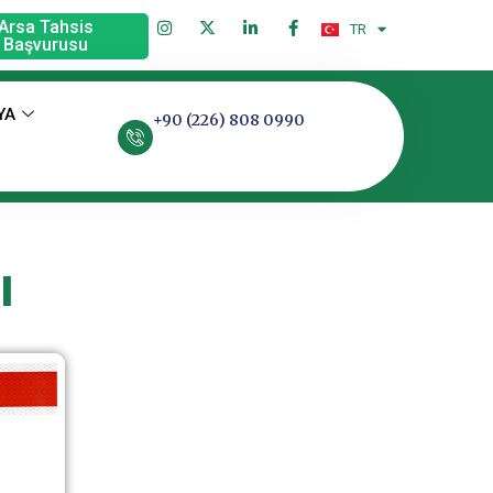
Arsa Tahsis
TR
EN
Başvurusu
YA
+90 (226) 808 0990
ı