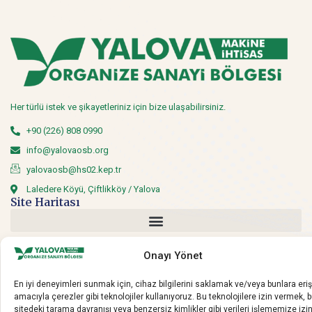
Her türlü istek ve şikayetleriniz için bize ulaşabilirsiniz.
+90 (226) 808 0990
info@yalovaosb.org
yalovaosb@hs02.kep.tr
Laledere Köyü, Çiftlikköy / Yalova
Site Haritası
Sosyal Medya
Onayı Yönet
Sosyal medyadan bizi takip edin.
En iyi deneyimleri sunmak için, cihaz bilgilerini saklamak ve/veya bunlara er
amacıyla çerezler gibi teknolojiler kullanıyoruz. Bu teknolojilere izin vermek, 
sitedeki tarama davranışı veya benzersiz kimlikler gibi verileri işlememize izi