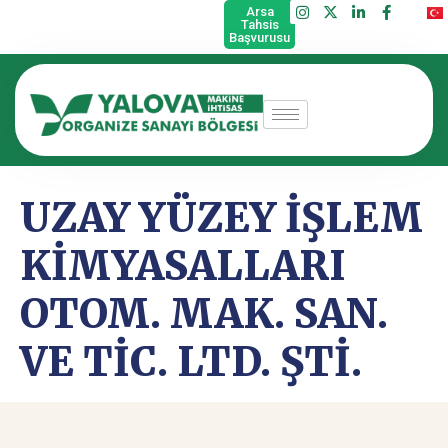
Arsa
Tahsis
Başvurusu
UZAY YÜZEY İŞLEM
KİMYASALLARI
OTOM. MAK. SAN.
VE TİC. LTD. ŞTİ.