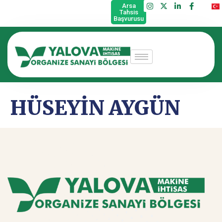
Arsa
Tahsis
Başvurusu
HÜSEYİN AYGÜN