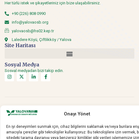
Her türlü istek ve şikayetleriniz için bize ulaşabilirsiniz.
+90 (226) 808 0990
info@yalovaosb.org
yalovaosb@hs02.kep.tr
Laledere Köyü, Çiftlikköy / Yalova
Site Haritası
Sosyal Medya
Sosyal medyadan bizi takip edin.
Copyright © 2020 Yalova OSB. Tüm hakları saklıdır.
Onayı Yönet
En iyi deneyimleri sunmak için, cihaz bilgilerini saklamak ve/veya bunlara er
amacıyla çerezler gibi teknolojiler kullanıyoruz. Bu teknolojilere izin vermek, 
sitedeki tarama davranışı veya benzersiz kimlikler gibi verileri işlememize izi