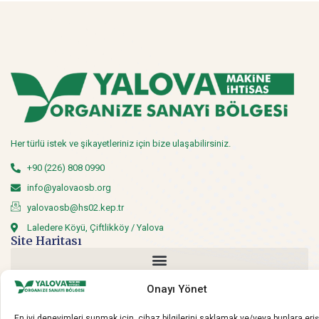
Her türlü istek ve şikayetleriniz için bize ulaşabilirsiniz.
+90 (226) 808 0990
info@yalovaosb.org
yalovaosb@hs02.kep.tr
Laledere Köyü, Çiftlikköy / Yalova
Site Haritası
Sosyal Medya
Onayı Yönet
Sosyal medyadan bizi takip edin.
En iyi deneyimleri sunmak için, cihaz bilgilerini saklamak ve/veya bunlara er