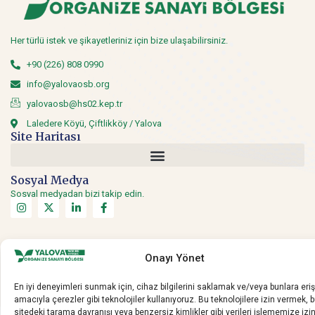
Her türlü istek ve şikayetleriniz için bize ulaşabilirsiniz.
+90 (226) 808 0990
info@yalovaosb.org
yalovaosb@hs02.kep.tr
Laledere Köyü, Çiftlikköy / Yalova
Site Haritası
Sosyal Medya
Sosyal medyadan bizi takip edin.
Onayı Yönet
Copyright © 2020 Yalova OSB. Tüm hakları saklıdır.
En iyi deneyimleri sunmak için, cihaz bilgilerini saklamak ve/veya bunlara er
amacıyla çerezler gibi teknolojiler kullanıyoruz. Bu teknolojilere izin vermek, 
sitedeki tarama davranışı veya benzersiz kimlikler gibi verileri işlememize izi